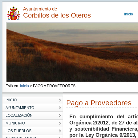
Ayuntamiento de
Corbillos de los Oteros
Inicio
Está en:
Inicio
> PAGO A PROVEEDORES
INICIO
Pago a Proveedores
AYUNTAMIENTO
LOCALIZACIÓN
En cumplimiento del artí
Orgánica 2/2012, de 27 de ab
MUNICIPIO
y sostenibilidad Financier
LOS PUEBLOS
por la Ley Orgánica 9/2013,