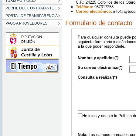
TURISMO Y OCIO
C.P.: 24225 Corbillos de los Oter
Teléfono:
987317258
PERFIL DEL CONTRATANTE
Correo electrónico:
info@aytocor
PORTAL DE TRANSPARENCIA
Formulario de contacto
PAGO A PROVEEDORES
Para cualquier consulta puede p
siguiente formulario indicándonos
a la que poder responderle.
Nombre y apellidos(*)
Su correo eléctronico(*)
Consulta a realizar(*)
He leido y acepto la Política d
Nota:
Los campos marcados con as