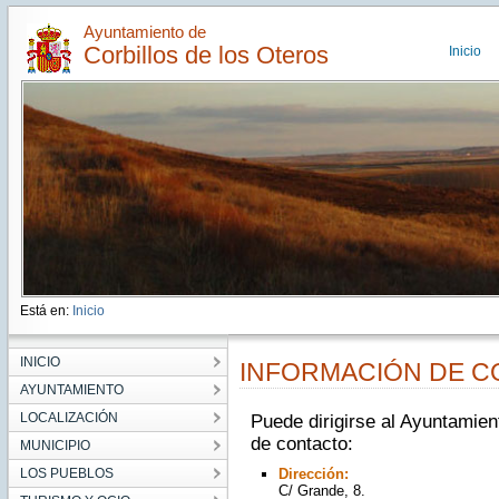
Ayuntamiento de
Corbillos de los Oteros
Inicio
Está en:
Inicio
INICIO
INFORMACIÓN DE 
AYUNTAMIENTO
LOCALIZACIÓN
Puede dirigirse al Ayuntamien
de contacto:
MUNICIPIO
LOS PUEBLOS
Dirección:
C/ Grande, 8.