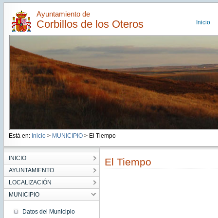
Ayuntamiento de
Corbillos de los Oteros
Inicio
Está en:
Inicio
>
MUNICIPIO
> El Tiempo
INICIO
El Tiempo
AYUNTAMIENTO
LOCALIZACIÓN
MUNICIPIO
Datos del Municipio